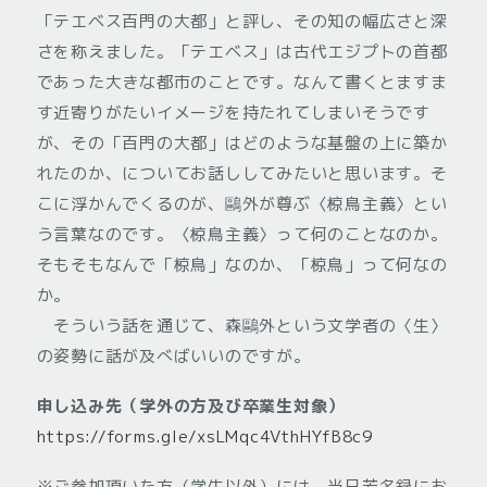
「テエベス百門の大都」と評し、その知の幅広さと深
さを称えました。「テエベス」は古代エジプトの首都
であった大きな都市のことです。なんて書くとますま
す近寄りがたいイメージを持たれてしまいそうです
が、その「百門の大都」はどのような基盤の上に築か
れたのか、についてお話ししてみたいと思います。そ
こに浮かんでくるのが、鷗外が尊ぶ〈椋鳥主義〉とい
う言葉なのです。〈椋鳥主義〉って何のことなのか。
そもそもなんで「椋鳥」なのか、「椋鳥」って何なの
か。
そういう話を通じて、森鷗外という文学者の〈生〉
の姿勢に話が及べばいいのですが。
申し込み先（学外の方及び卒業生対象）
https://forms.gle/xsLMqc4VthHYfB8c9
※ご参加頂いた方（学生以外）には、当日芳名録にお