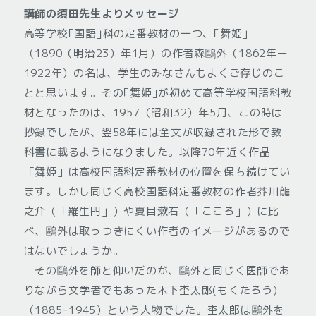
講師の須田先生よりメッセージ
高等学校｢国語｣科の定番教材の一つ、｢舞姫」
（1890（明治23）年1月）の作者森鷗外（1862年ー
1922年）の名は、学生のみなさんもよくご存じのこ
とと思います。その｢舞姫｣が初めて高等学校国語科教
材となったのは、1957（昭和32）年5月、この時は
抄録でしたが、翌58年には全文が収録された形で教
科書に載るようになりました。以降70年近く作品
「舞姫」は高校国語科定番教材の位置を保ち続けてい
ます。しかし同じく高校国語科定番教材の作者芥川龍
之介（「羅生門」）や夏目漱石（「こころ」）に比
べ、鷗外は取っつきにくい作者のイメージがあるので
はないでしょうか。
その鷗外を師と仰いだのが、鷗外と同じく医師であ
りながら文学者でもあった木下杢太郎(もくたろう)
（1885ｰ1945）という人物でした。杢太郎は鷗外を