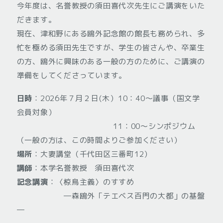
今年度は、名誉教授の須田喜代次先生にご講演をいた
だきます。
現在、津和野にある鴎外記念館の館長も務められ、多
忙を極める須田先生ですが、学生の皆さんや、卒業生
の方、鴎外に興味のある一般の方のために、ご講演の
準備をしてくださっています。
日時
：2026年７月２日(木）10：40～議事（国文学
会員対象）
11：00～シンポジウム
（一般の方は、この時間よりご参加ください）
場所
：大妻講堂（千代田区三番町12）
講師
：本学名誉教授 須田喜代次
記念講演
：〈椋鳥主義〉のすすめ
―森鴎外「テエベス百門の大都」の基盤
―